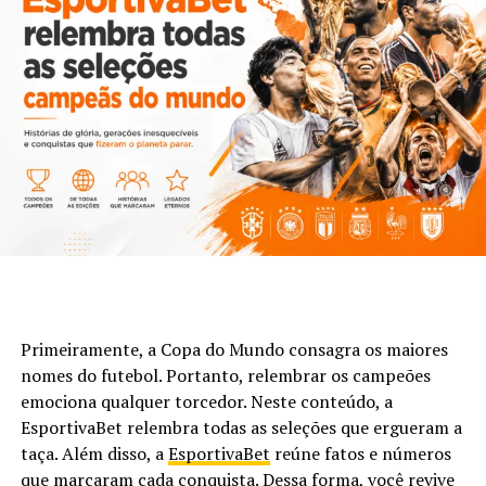
Apostas ilegais: Notificação de
Casos Suspeitos e Prazos
Ademais, o novo normativo estabelece um prazo de 24
horas para que as IFs, IPs e instituidores de arranjos de
pagamento notifiquem a SPA sobre qualquer caso
suspeito de empresa operando apostas de quota fixa
ilegalmente. Nesse contexto, a comunicação deve
detalhar os motivos que levaram à suspeita, incluindo o
CNPJ e a razão social da empresa.
Compliance e Sanções
Em contrapartida, é crucial ressaltar que as obrigações
Primeiramente, a Copa do Mundo consagra os maiores
estabelecidas pela nova portaria não substituem a
nomes do futebol. Portanto, relembrar os campeões
legislação vigente de combate à lavagem de dinheiro,
emociona qualquer torcedor. Neste conteúdo, a
financiamento ao terrorismo e às armas de destruição
EsportivaBet relembra todas as seleções que ergueram a
em massa, que continuam a ser aplicadas integralmente.
taça. Além disso, a
EsportivaBet
reúne fatos e números
que marcaram cada conquista. Dessa forma, você revive