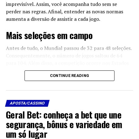
imprevisível. Assim, você acompanha tudo sem se
2014. Em seguida, a França conquistou o título em 2018.
perder nas regras. Afinal, entender as novas normas
Por fim, a Argentina voltou ao topo, no Catar, em 2022.
aumenta a diversão de assistir a cada jogo.
Dessa forma, o mapa dos vencedores continua
evoluindo.
Mais seleções em campo
O Brasil no topo
Antes de tudo, o Mundial passou de 32 para 48 seleções.
Consequentemente, o número de jogos saltou de 64
Depois disso, o Brasil se firmou como maior vencedor da
para 104. Além disso, a competição ocorre nos Estados
competição. Inclusive, a seleção conquistou cinco taças
Unidos, no México e no Canadá. Dessa forma, o evento
ao longo das décadas. Ademais, nomes como Pelé,
CONTINUE READING
acontece entre 11 de junho e 19 de julho de 2026.
Garrincha e Ronaldo eternizaram essas campanhas.
Inclusive, dezesseis estádios recebem as partidas ao
Além disso, o país disputou todas as edições já
longo de 39 dias intensos. Portanto, a Copa se tornou a
realizadas. Por isso, o torcedor brasileiro celebra uma
maior da história.
história de puro sucesso.
APOSTA/CASSINO
Geral Bet: conheça a bet que une
Como funciona a fase de grupos
Reviva cada conquista
segurança, bônus e variedade em
Nesse sentido, a FIFA dividiu as seleções em doze grupos
um só lugar
Atualmente, revisitar esses títulos aproxima gerações de
de quatro times, de A a L. Em seguida, cada equipe