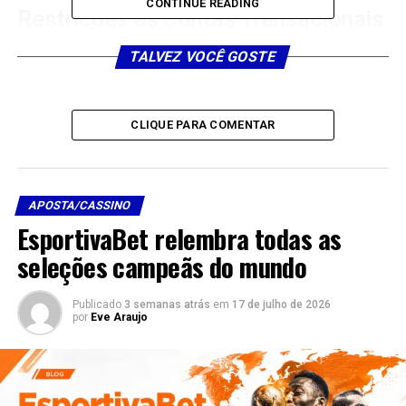
CONTINUE READING
Restrições às Contas Transacionais
e Operações de Pagamento
TALVEZ VOCÊ GOSTE
Além disso
, o artigo 21 da Lei 14.790 proíbe que IFs,
IPs e instituidores de arranjos de pagamento
CLIQUE PARA COMENTAR
mantenham contas transacionais de operadores ilegais.
Ademais
, eles também estão proibidos de realizar
operações de depósito e pagamento de prêmios.
Nesse
sentido
, é fundamental compreender que as contas
APOSTA/CASSINO
transacionais são aquelas responsáveis por gerenciar o
EsportivaBet relembra todas as
dinheiro dos apostadores e dos prêmios.
seleções campeãs do mundo
Em resumo
, as novas regras visam combater a
ilegalidade no setor de apostas, protegendo os
Publicado
3 semanas atrás
em
17 de julho de 2026
por
Eve Araujo
consumidores e garantindo a integridade do mercado.
Ver na integra:
clique aqui