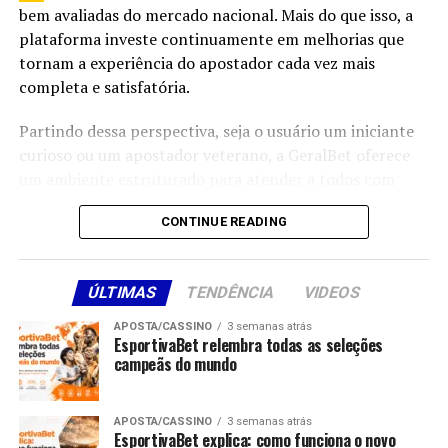
Critérios que definem tudo
bem avaliadas do mercado nacional. Mais do que isso, a
plataforma investe continuamente em melhorias que
Além disso, alguns critérios organizam a classificação.
tornam a experiência do apostador cada vez mais
Veja, então, a ordem oficial de desempate:
completa e satisfatória.
Saldo de gols na fase de grupos.
Partindo dessa perspectiva, seja o usuário um iniciante
Total de gols marcados.
curioso ou um apostador veterano, a GeralBet oferece
um ambiente estruturado para atender a todos com
Confronto direto entre os empatados.
igual qualidade. Justamente por isso, vale a pena
Ranking de fair play.
CONTINUE READING
explorar em detalhes o que essa plataforma tem de
diferente e por que ela se tornou referência no setor.
Sorteio, apenas como último recurso.
Acompanhe cada rodada
Entendendo a Geral Bet e o que a
ÚLTIMAS
TENDÊNCIA
VIDEOS
APOSTA/CASSINO
3 semanas atrás
torna especial
Por fim, a nova fórmula promete emoção do início ao
EsportivaBet relembra todas as seleções
campeãs do mundo
fim. Da mesma forma, você entende cada fase antes
Logo de início, é preciso reconhecer que a Geral Bet vai
mesmo de a bola rolar. Sobretudo, a
EsportivaBet
além do conceito tradicional de casa de apostas. Na
acompanha cada rodada bem de perto. Portanto, fique
APOSTA/CASSINO
3 semanas atrás
verdade, a plataforma foi construída para oferecer uma
por dentro e não perca nenhum lance.
EsportivaBet explica: como funciona o novo