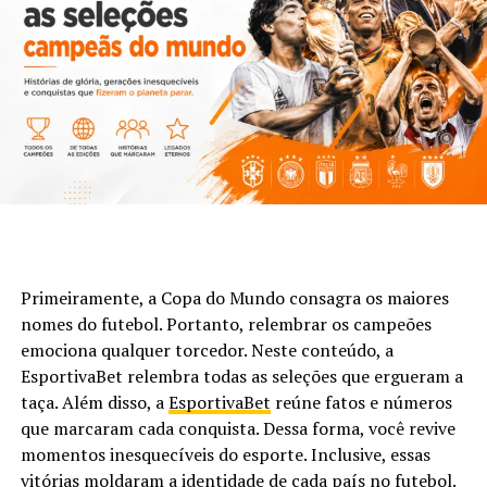
de criptografia de última geração para salvaguardar os
dados pessoais e financeiros de cada usuário registrado.
Motivos concretos para apostar
na GeralBet
Logo de saída, chama atenção a amplitude do catálogo
de mercados esportivos disponíveis na
Geral Bet
.
Ao
contrário do que acontece em plataformas mais
restritas, a GeralBet oferece cobertura ampla que vai do
futebol nacional ao internacional, passando por
Primeiramente, a Copa do Mundo consagra os maiores
basquete, tênis, vôlei, MMA e e-sports. Em razão disso, o
nomes do futebol. Portanto, relembrar os campeões
apostador nunca se vê limitado a apenas um tipo de
emociona qualquer torcedor. Neste conteúdo, a
modalidade e pode diversificar suas apostas conforme
EsportivaBet relembra todas as seleções que ergueram a
seu conhecimento e preferência.
taça. Além disso, a
EsportivaBet
reúne fatos e números
que marcaram cada conquista. Dessa forma, você revive
Paralelamente a isso, as odds da Geral Bet se situam
momentos inesquecíveis do esporte. Inclusive, essas
entre as mais atrativas disponíveis para o público
vitórias moldaram a identidade de cada país no futebol.