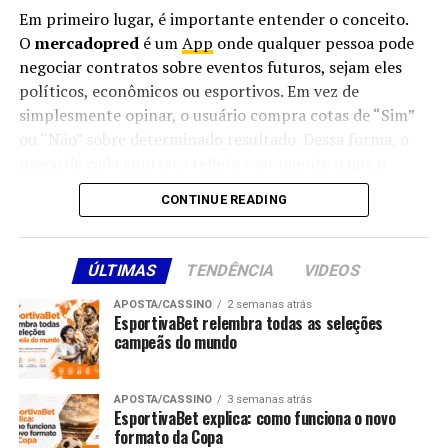
dos seus clientes.
Em primeiro lugar, é importante entender o conceito.
Veja, então, a ordem oficial de desempate:
O
mercadopred
é um
App
onde qualquer pessoa pode
A Geral Bet dentro do novo
negociar contratos sobre eventos futuros, sejam eles
Saldo de gols na fase de grupos.
políticos, econômicos ou esportivos. Em vez de
cenário regulatório brasileiro
Total de gols marcados.
simplesmente opinar, o usuário compra cotas de “Sim”
Confronto direto entre os empatados.
ou “Não” sobre determinado resultado. Dessa forma, o
O setor de apostas esportivas no Brasil vive um
preço de cada contrato reflete exatamente o que o
Ranking de fair play.
momento de transformação profunda com a
mercado acredita que vai acontecer.
regulamentação em plena implementação. Diante desse
CONTINUE READING
Sorteio, apenas como último recurso.
novo contexto, plataformas como a Geral Bet
Além disso, diferentemente de pesquisas tradicionais,
Acompanhe cada rodada
conquistam uma posição ainda mais relevante, pois já
quando há algo em jogo as pessoas revelam o que
operam alinhadas às normas estabelecidas pelas
ÚLTIMAS
TENDÊNCIA
VIDEOS
realmente pensam. Por isso, as
previsões
geradas
autoridades competentes. Por essa via, o apostador que
Por fim, a nova fórmula promete emoção do início ao
pelo
mercadopred
tendem a ser muito mais precisas.
APOSTA/CASSINO
2 semanas atrás
escolhe a GeralBet opta por uma plataforma preparada
fim. Da mesma forma, você entende cada fase antes
EsportivaBet relembra todas as seleções
campeãs do mundo
para o presente e para o futuro do mercado nacional.
mesmo de a bola rolar. Sobretudo, a
EsportivaBet
Primeiramente, o
mercadopred
foi desenvolvido com
acompanha cada rodada bem de perto. Portanto, fique
foco total na realidade brasileira. Isso significa eventos
Não menos importante é o fato de que a Geral Bet
por dentro e não perca nenhum lance.
locais, interface em português e uma experiência
APOSTA/CASSINO
3 semanas atrás
compreende profundamente o perfil do apostador
EsportivaBet explica: como funciona o novo
pensada para o público nacional. Além disso,
brasileiro. Fruto disso são o atendimento em português,
GOSTOU DO CONTEÚDO? COMPARTILHE
formato da Copa
o
App
conta com um modo de demonstração gratuito,