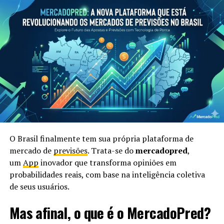
isso, a
EsportivaBet
convida você a explorar essas
contudo, os oito melhores terceiros colocados também
histórias. Da mesma forma, cada nova edição promete
O processo de criação de conta na GeralBet é direto e
seguem adiante. Antes, apenas os dois melhores de cada
revelar futuros campeões. Enfim, a paixão pelo futebol
não exige conhecimento técnico algum. De início, o
grupo passavam de fase. Assim, o mata-mata passa a
mantém essas memórias sempre vivas.
usuário entra no site oficial da Geral Bet e aciona o
reunir 32 seleções.
botão destinado ao novo registro. Em continuidade,
GOSTOU DO CONTEÚDO? COMPARTILHE
A grande novidade do mata-mata
preenche os campos com dados básicos como nome
completo, endereço de e-mail e data de nascimento.
Feito isso, um link de verificação é enviado
Neste ponto, a EsportivaBet explica a principal
automaticamente para confirmar o cadastro e liberar o
mudança do torneio. Anteriormente, o mata-mata
acesso completo à plataforma.
começava nas oitavas de final. Agora, porém, ele estreia
numa fase inédita de 32-avos. Consequentemente, o
Logo em seguida, o apostador efetua o primeiro
O Brasil finalmente tem sua própria plataforma de
campeão precisa vencer oito partidas, e não mais sete.
depósito e já passa a usufruir do bônus de boas-vindas
mercado de
previsões
. Trata-se do
mercadopred
,
Ademais, cada seleção enfrenta uma jornada mais
disponível para novos membros. É válido ressaltar que a
um
App
inovador que transforma opiniões em
desgastante até a decisão. Dessa maneira, o caminho até
Geral Bet requer a confirmação da identidade do usuário
probabilidades reais, com base na inteligência coletiva
o título ficou ainda mais longo.
antes de processar saques, o que é uma prática
de seus usuários.
amplamente adotada pelas casas de apostas mais
Critérios que definem tudo
Mas afinal, o que é o MercadoPred?
respeitadas. Sendo assim, esse processo reforça a
seriedade e o compromisso da GeralBet com cada um
Além disso, alguns critérios organizam a classificação.