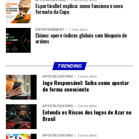
APOSTA/CASSINO
3 semanas atrás
Apostas Simples vs. Múltiplas:
verdade, a plataforma foi construída para oferecer uma
por dentro e não perca nenhum lance.
EsportivaBet explica: como funciona o novo
jornada completa ao usuário, desde o momento do
formato da Copa
Qual a Melhor Escolha para
cadastro até a retirada dos seus ganhos. Em decorrência
GOSTOU DO CONTEÚDO? COMPARTILHE
dessa visão, cada etapa do processo foi cuidadosamente
Você?
ENTERTAINMENT
1 mês atrás
pensada para ser simples, rápida e transparente.
Ebinex: opere índices globais sem bloqueio de
ordens
​Apostas esportivas são uma forma emocionante de se
Acrescenta-se a isso o fato de que a GeralBet opera sob
divertir e, ao mesmo tempo, ter a chance de ganhar
regulamentação vigente, o que assegura que todas as
dinheiro. E quando se trata de apostar, você pode optar
transações aconteçam dentro de um ambiente
por fazer apostas simples ou múltiplas. Mas qual é a
TRENDING
legalmente respaldado. Por essa ótica, o apostador tem
melhor escolha para você?
plena garantia de que seus recursos estão protegidos.
APOSTA/CASSINO
2 anos atrás
Jogo Responsável: Saiba como apostar
Além do que já foi dito, a plataforma emprega sistemas
As apostas simples são conhecidas por serem mais fáceis
de forma consciente
de criptografia de última geração para salvaguardar os
de entender e de apostar. Nesse tipo de aposta, você
dados pessoais e financeiros de cada usuário registrado.
coloca seu dinheiro em apenas um evento esportivo. Isso
APOSTA/CASSINO
2 anos atrás
é ideal para apostadores iniciantes ou para quem não
Entenda os Riscos dos Jogos de Azar no
Motivos concretos para apostar na
quer correr muitos riscos. Além disso, as apostas simples
Brasil
também são ótimas para quando você tem uma forte
GeralBet
convicção em relação a um resultado específico.
APOSTA/CASSINO
2 anos atrás