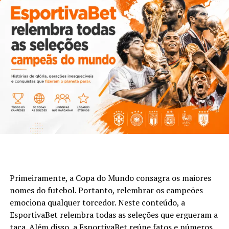
e mantém o jogo como uma atividade de lazer saudável.
Dessa forma, você também estará inclinado a explorar
diferentes opções de apostas, em vez de se concentrar
apenas em uma.
Em conclusão, se você deseja ampliar suas opções de
apostas e explorar novas formas de entretenimento, é
importante se aventurar além do que você já está
acostumado. Experimente diferentes tipos de jogos,
aproveite as vantagens do mundo digital e estabeleça
um orçamento para suas apostas. Dessa forma, você
poderá desfrutar de uma experiência de apostas mais
variada e emocionante.
Primeiramente, a Copa do Mundo consagra os maiores
nomes do futebol. Portanto, relembrar os campeões
emociona qualquer torcedor. Neste conteúdo, a
EsportivaBet relembra todas as seleções que ergueram a
taça. Além disso, a
EsportivaBet
reúne fatos e números