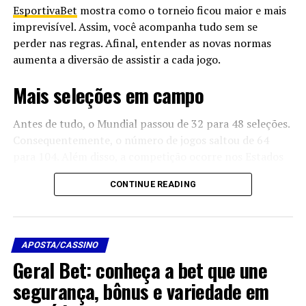
galeria. Primeiro, a Espanha ergueu a taça pela primeira
EsportivaBet
mostra como o torneio ficou maior e mais
mercados, é importante ter um bom conhecimento
vez, em 2010. Depois, a Alemanha venceu no Brasil, em
imprevisível. Assim, você acompanha tudo sem se
sobre cada um deles. Faça sua pesquisa, conheça as
2014. Em seguida, a França conquistou o título em 2018.
perder nas regras. Afinal, entender as novas normas
regras e analise as estatísticas antes de fazer suas
Por fim, a Argentina voltou ao topo, no Catar, em 2022.
aumenta a diversão de assistir a cada jogo.
apostas. Acompanhe as tendências e fique atento a
Dessa forma, o mapa dos vencedores continua
informações relevantes que possam influenciar os
evoluindo.
Mais seleções em campo
resultados dos mercados escolhidos.
O Brasil no topo
Antes de tudo, o Mundial passou de 32 para 48 seleções.
Em resumo, apostar em diversos mercados pode ser uma
Consequentemente, o número de jogos saltou de 64
estratégia válida para aumentar suas chances de
Depois disso, o Brasil se firmou como maior vencedor da
para 104. Além disso, a competição ocorre nos Estados
sucesso. Ao explorar diferentes oportunidades e
competição. Inclusive, a seleção conquistou cinco taças
Unidos, no México e no Canadá. Dessa forma, o evento
minimizar os riscos, você pode encontrar vantagens
ao longo das décadas. Ademais, nomes como Pelé,
CONTINUE READING
acontece entre 11 de junho e 19 de julho de 2026.
competitivas e maximizar seus lucros. Lembre-se de
Garrincha e Ronaldo eternizaram essas campanhas.
Inclusive, dezesseis estádios recebem as partidas ao
investir tempo em pesquisa e análise para tomar
Além disso, o país disputou todas as edições já
longo de 39 dias intensos. Portanto, a Copa se tornou a
decisões mais informadas e, acima de tudo, aproveite a
realizadas. Por isso, o torcedor brasileiro celebra uma
maior da história.
diversão e emoção que as apostas podem oferecer.
história de puro sucesso.
APOSTA/CASSINO
Geral Bet: conheça a bet que une
Como funciona a fase de grupos
Reviva cada conquista
Combinando Apostas: A Melhor
segurança, bônus e variedade em
Forma de Maximizar seus
Nesse sentido, a FIFA dividiu as seleções em doze grupos