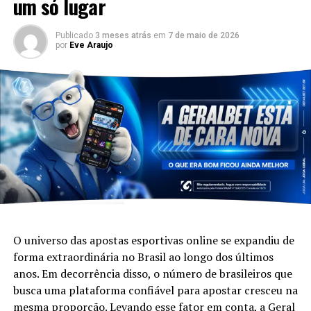
um só lugar
Atualmente, revisitar esses títulos aproxima gerações de
de quatro times, de A a L. Em seguida, cada equipe
apaixonados por futebol. Sobretudo, a EsportivaBet
Lucros
disputa três partidas dentro do seu grupo. Depois disso,
relembra cada campanha vitoriosa com detalhes. Por
Publicado
3 meses atrás
em
7 de maio de 2026
avançam os dois primeiros de cada chave. Além deles,
por
Eve Araujo
isso, a
EsportivaBet
convida você a explorar essas
​As apostas esportivas têm se tornado cada vez mais
contudo, os oito melhores terceiros colocados também
histórias. Da mesma forma, cada nova edição promete
populares, e muitas pessoas estão buscando maneiras de
seguem adiante. Antes, apenas os dois melhores de cada
revelar futuros campeões. Enfim, a paixão pelo futebol
maximizar seus lucros nesse tipo de atividade. Uma
grupo passavam de fase. Assim, o mata-mata passa a
mantém essas memórias sempre vivas.
estratégia eficaz para alcançar esse objetivo é combinar
reunir 32 seleções.
apostas, o que permite aos apostadores aumentar suas
GOSTOU DO CONTEÚDO? COMPARTILHE
chances de ganhar e potencializar os lucros.
A grande novidade do mata-mata
Ao combinar apostas, você está basicamente colocando
Neste ponto, a EsportivaBet explica a principal
mais de um palpite em uma única aposta. Isso pode ser
mudança do torneio. Anteriormente, o mata-mata
feito de diferentes formas, como combinar vários jogos
começava nas oitavas de final. Agora, porém, ele estreia
em uma única aposta, ou combinar diferentes tipos de
numa fase inédita de 32-avos. Consequentemente, o
apostas em um mesmo evento esportivo. Essa estratégia
O universo das apostas esportivas online se expandiu de
campeão precisa vencer oito partidas, e não mais sete.
é especialmente popular em esportes como futebol,
forma extraordinária no Brasil ao longo dos últimos
Ademais, cada seleção enfrenta uma jornada mais
onde muitos jogos acontecem simultaneamente.
anos. Em decorrência disso, o número de brasileiros que
desgastante até a decisão. Dessa maneira, o caminho até
busca uma plataforma confiável para apostar cresceu na
o título ficou ainda mais longo.
Uma das principais vantagens de combinar apostas é o
mesma proporção. Levando esse fator em conta, a
Geral