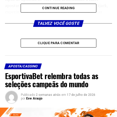
apostas em jogos de cassino, como roleta ou blackjack,
CONTINUE READING
experimente explorar outras opções, como apostas
esportivas ou jogos de cartas diferentes. Isso abrirá um
TALVEZ VOCÊ GOSTE
novo mundo de possibilidades e permitirá que você
diversifique sua experiência no mundo das apostas.
Além disso, aproveite as vantagens do mundo digital.
CLIQUE PARA COMENTAR
Com a crescente popularidade dos cassinos online, é
possível ter acesso a uma variedade infinita de jogos e
oportunidades de apostas. Dessa forma, você pode
explorar diferentes plataformas e encontrar aquelas
APOSTA/CASSINO
EsportivaBet relembra todas as
que oferecem opções mais interessantes para você.
Lembre-se de ler as avaliações de outros jogadores e
seleções campeãs do mundo
pesquisar a reputação do cassino online para garantir
uma experiência segura e confiável.
Publicado
2 semanas atrás
em
17 de julho de 2026
por
Eve Araujo
Outra dica importante é estabelecer um orçamento
para suas apostas. Ao definir um limite de quanto você
está disposto a gastar, você evita problemas financeiros