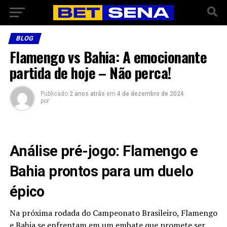
BLOG
Flamengo vs Bahia: A emocionante
partida de hoje – Não perca!
Publicado
2 anos atrás
em
4 de dezembro de 2024
por
Análise pré-jogo: Flamengo e
Bahia prontos para um duelo
épico
​Na próxima rodada do Campeonato Brasileiro, Flamengo
e Bahia se enfrentam em um embate que promete ser