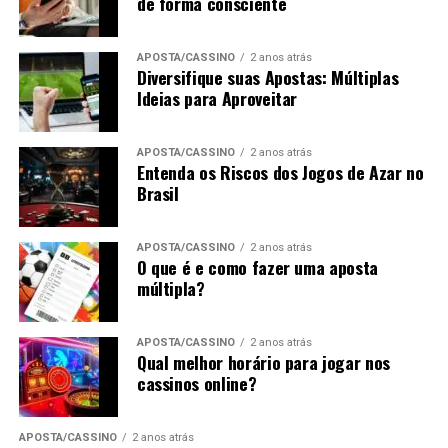
maiores níveis de taxação do mundo para o
de forma consciente
personalizados e a opção de autoexclusão para quem
Memphis Depay chega ao Corinthians em grande estilo
Colaboração com o Serpro
segmento
4
5
6
.
sentir necessidade de uma pausa. Por fim, quem trata
NÃO PERCA
APOSTA/CASSINO
2 anos atrás
cada palpite como uma forma de se aproximar do
Conheça a LotoGreen, casa de apostas regulamentada
Consequências para o mercado
Consequentemente, em outra mesa redonda, o
Diversifique suas Apostas: Múltiplas
esporte que ama, e não como uma previsão infalível,
no Brasil
subsecretário de Monitoramento e Fiscalização da SPA,
Ideias para Aproveitar
descobre o verdadeiro propósito dessa atividade.
O aumento da carga tributária pode inviabilizar
Fabio Macorin, e a superintendente de Produtos e
operações legais e fortalecer o mercado irregular,
Serviços do Serpro, Eliana Kato, abordaram a relevância
FAQ
APOSTA/CASSINO
2 anos atrás
já que plataformas clandestinas não pagam
do Sigap. Em outras palavras, o sistema possibilita o
Entenda os Riscos dos Jogos de Azar no
impostos nem seguem regulamentações.
monitoramento centralizado das apostas, posicionando
Brasil
A Betão Bet garante segurança para quem aposta?
o Brasil como um dos pioneiros nessa prática. Além
Sim. A
Betão Bet
opera de forma regulamentada,
disso, o Sigap fornece dados para a SPA e outras áreas
Experiências internacionais, como as da Itália e
APOSTA/CASSINO
2 anos atrás
cumprindo as exigências dos órgãos competentes do
do governo federal.
O que é e como fazer uma aposta
Espanha, mostram que a tributação excessiva
setor. A plataforma protege os dados dos usuários e
múltipla?
ampliou o mercado ilegal e reduziu a arrecadação
mantém regras claras e transparentes em todas as
Dados do Sigap e a Importância da
estatal
5
.
etapas.
Parceria com o Serpro
APOSTA/CASSINO
2 anos atrás
Qual melhor horário para jogar nos
Como o usuário cria uma conta?
O usuário acessa o
Por outro lado, a arrecadação prevista com as
cassinos online?
Ademais, Eliana Kato revelou que o Sigap registrou
site da
Betão Bet
, preenche seus dados pessoais e
bets pode superar R$ 4 bilhões em 2025, com
cerca de 500 milhões de informações por dia no segundo
conclui a verificação de identidade exigida pela
recursos destinados a áreas como Esporte, Saúde,
mês de operação. Ou seja, o sistema demonstra sua
regulamentação vigente. O processo é simples e direto.
Segurança Pública, Turismo, Educação e
APOSTA/CASSINO
2 anos atrás