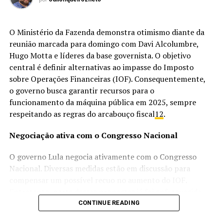
site, escolhe os eventos que deseja acompanhar, analisa
Para os entusiastas das apostas esportivas, esse
as odds disponíveis e registra seu palpite de forma
confronto promete ser uma excelente oportunidade.
rápida e direta. A plataforma entrega uma navegação
O Ministério da Fazenda demonstra otimismo diante da
Com uma alta expectativa de intensidade e um mercado
simples, atendendo tanto quem está chegando agora
reunião marcada para domingo com Davi Alcolumbre,
aberto para diversas estratégias de apostas, muitos
quanto quem já conhece bem esse universo.
Hugo Motta e líderes da base governista. O objetivo
estão de olho nessa partida. As odds estão favoráveis
central é definir alternativas ao impasse do Imposto
Contudo, vai além da interface. A plataforma entrega
para ambos os times, o que torna a decisão ainda mais
sobre Operações Financeiras (IOF). Consequentemente,
dados atualizados sobre os eventos, mantém canais de
difícil. Será interessante acompanhar como as apostas
o governo busca garantir recursos para o
atendimento eficientes e adota uma postura clara em
se desenvolverão durante o jogo, com a expectativa de
funcionamento da máquina pública em 2025, sempre
relação às suas próprias regras. Entretanto, o aspecto
surpresas e ganhos para os que arriscarem nas apostas.
respeitando as regras do arcabouço fiscal
1
2
.
que mais define a identidade da
Betão
é o compromisso
Em suma, o embate entre Flamengo e Bahia promete ser
com o entretenimento responsável, algo que a
Negociação ativa com o Congresso Nacional
um dos jogos mais emocionantes da Série A. Enquanto o
plataforma pratica e comunica de forma consistente.
Flamengo busca consolidar sua posição no topo da
O governo Lula negocia ativamente com o Congresso
Por que a Betão Bet escolheu
tabela, o Bahia não pretende facilitar e está
Nacional. Diversas medidas estão em discussão para
determinado a mostrar sua qualidade. Para os amantes
compensar um possível recuo no aumento do IOF.
operar como plataforma
das apostas esportivas, será um jogo cheio de
Entretanto, parte dessas propostas já foi enfraquecida
oportunidades e expectativas. Agora, é só aguardar e
ou rejeitada pelo Legislativo. Assim, a busca por
CONTINUE READING
regulamentada?
torcer para que tenhamos um espetáculo digno da
consenso tornou-se fundamental para o avanço das