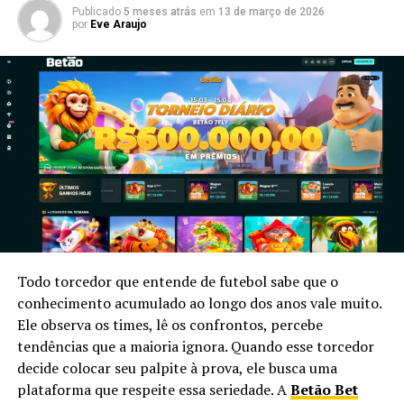
Ministério da Fazenda, mas foi reduzido no Congresso
Publicado
5 meses atrás
em
13 de março de 2026
por
Eve Araujo
durante a regulamentação do setor em 2024
1
4
.
Resumo das propostas em discussão:
Revisão de benefícios tributários
Leilão de excedentes de petróleo
Controle do crescimento do BPC
Uso de dividendos do BNDES
Todo torcedor que entende de futebol sabe que o
conhecimento acumulado ao longo dos anos vale muito.
Revisão das regras de crescimento mínimo para
Ele observa os times, lê os confrontos, percebe
saúde e educação
tendências que a maioria ignora. Quando esse torcedor
decide colocar seu palpite à prova, ele busca uma
Elevação da tributação sobre apostas online
2
3
14
plataforma que respeite essa seriedade. A
Betão Bet