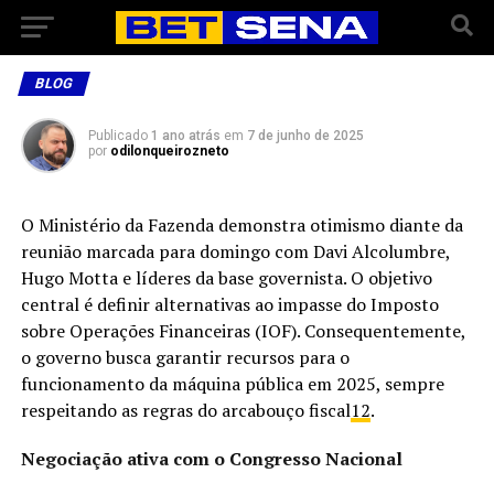
BLOG
Publicado
1 ano atrás
em
7 de junho de 2025
por
odilonqueirozneto
O Ministério da Fazenda demonstra otimismo diante da
reunião marcada para domingo com Davi Alcolumbre,
Hugo Motta e líderes da base governista. O objetivo
central é definir alternativas ao impasse do Imposto
sobre Operações Financeiras (IOF). Consequentemente,
o governo busca garantir recursos para o
funcionamento da máquina pública em 2025, sempre
respeitando as regras do arcabouço fiscal
1
2
.
Negociação ativa com o Congresso Nacional