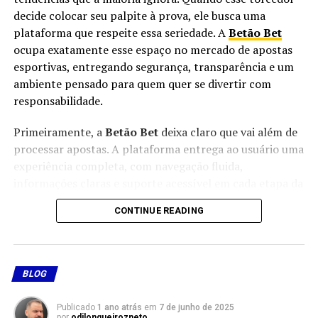
As Odds (cotações) são competitivas, e o site
decide colocar seu palpite à prova, ele busca uma
disponibiliza apostas ao vivo, o que permite que os
plataforma que respeite essa seriedade. A
Betão Bet
apostadores façam suas apostas durante o andamento
ocupa exatamente esse espaço no mercado de apostas
dos jogos.
esportivas, entregando segurança, transparência e um
ambiente pensado para quem quer se divertir com
Além disso, a
Betão bet
também oferece uma ampla
responsabilidade.
gama de apostas especiais, como apostas em eventos de
TV, eleições, e até mesmo eventos culturais, o que torna
Primeiramente, a
Betão Bet
deixa claro que vai além de
a plataforma ainda mais versátil.
processar apostas. A plataforma entrega ao usuário uma
experiência completa, com navegação fluida,
A experiência de aposta ao vivo, com odds dinâmicas e
informações claras e suporte acessível em cada etapa da
rápidas atualizações, é um dos destaques da plataforma,
jornada.
CONTINUE READING
tornando-a ideal para quem gosta de adrenalina e
O que a Betão Bet oferece ao
emoção.
apostador esportivo?
Para os fãs de cassino, a
Betão bet
conta com uma
BLOG
excelente seção de jogos, que inclui desde os clássicos
A
Betão Bet
conecta o entusiasta de esportes a uma
como roleta e blackjack até os mais modernos caça-
Publicado
1 ano atrás
em
7 de junho de 2025
experiência interativa e envolvente. O usuário acessa o
níqueis.
por
odilonqueirozneto