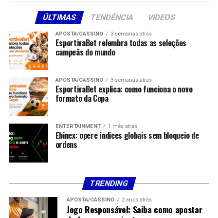
apostas esportivas e jogos de cassino, promoções
participaram ativamente da mesa redonda. Ademais,
prejudicar as finanças das plataformas regulamentadas.
manter o equilíbrio?
vantajosas e um serviço de suporte dedicado.
Carolina Yumi apresentou um balanço do trabalho já
Atualmente, as empresas de apostas já arcam com uma
ÚLTIMAS
TENDÊNCIA
VIDEOS
desenvolvido pelo Ministério da Fazenda, ressaltando o
carga tributária significativa, que inclui:
A
Betão Bet
adota uma postura ativa em relação ao jogo
Com seu design amigável, segurança de alto nível e uma
APOSTA/CASSINO
3 semanas atrás
início da segunda fase da regulamentação, marcada pela
responsável. Contudo, o equilíbrio também depende de
EsportivaBet relembra todas as seleções
grande variedade de mercados de apostas, a
Betão bet
consulta pública sobre a nova Agenda Regulatória.
campeãs do mundo
Tributo/Fator
Alíquota (%)
atitudes que o próprio apostador precisa cultivar no dia
se consolidou como uma excelente escolha para quem
a dia.
GGR (atual)
12
Prioridade no Jogo Responsável e na
busca uma experiência de apostas divertida e segura.
APOSTA/CASSINO
3 semanas atrás
Proposta de GGR
18
Proteção dos Apostadores
O usuário que define um orçamento exclusivo para o
EsportivaBet explica: como funciona o novo
Se você está procurando uma casa de apostas confiável,
formato da Copa
lazer antes de apostar dá o primeiro passo mais
COFINS
7,6
com boas odds, uma interface simples e acessível, e que
Posteriormente, a secretária adjunta enfatizou a
importante. Bem como ocorre em qualquer outra
IRPJ
15
oferece promoções atraentes, a
Betão bet
é uma
preocupação da SPA com o Jogo Responsável e a
atividade de entretenimento, esse valor representa o
excelente opção para você. Entre, registre-se e
ENTERTAINMENT
1 mês atrás
CSLL
9
proteção dos direitos dos apostadores. Ou seja, o
custo pela diversão, não um montante a ser recuperado
Ebinex: opere índices globais sem bloqueio de
aproveite tudo o que essa plataforma tem a oferecer!
ordens
Ministério da Fazenda busca ativamente garantir um
a qualquer custo. Além disso, o apostador que enfrenta
PIS
1,65
ambiente seguro e transparente para os usuários. Além
os resultados com tranquilidade, sem tomar decisões
ISS (municipal)
2 a 5
RELATED TOPICS:
disso, Daniela Olímpio destacou o esforço da equipe em
por impulso diante de um desfecho desfavorável,
processar 114 pedidos de autorização, visando o início
mantém a experiência prazerosa e sustentável.
UP NEXT
Portanto, a tributação total pode variar de 51,25% a
TRENDING
Lucky Jaguar BetVera: O novo Slot que vai agitar a selva!
das operações em 1º de janeiro de 2025.
56,25% sobre a receita bruta das apostas, caso o novo
Apoiamos esse comportamento disponibilizando
APOSTA/CASSINO
2 anos atrás
percentual seja aprovado. Isso representa um dos
NÃO PERCA
Jogo Responsável: Saiba como apostar
Sigap: Monitoramento Centralizado e
ferramentas práticas, como limites de depósito
Apostas ao Vivo: Maximize seus ganhos em tempo real