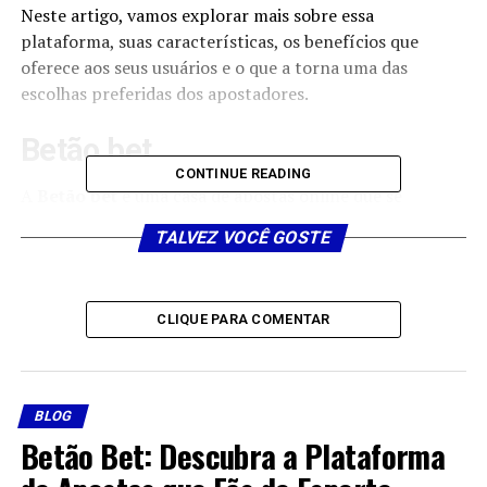
Neste artigo, vamos explorar mais sobre essa
plataforma, suas características, os benefícios que
oferece aos seus usuários e o que a torna uma das
escolhas preferidas dos apostadores.
Betão bet
CONTINUE READING
A
Betão bet
é uma casa de apostas online que se
especializa em apostas esportivas e jogos de cassino.
TALVEZ VOCÊ GOSTE
Criada para atender a uma grande demanda de
apostadores, a plataforma oferece uma ampla gama de
CLIQUE PARA COMENTAR
opções de apostas, desde os esportes mais populares
como futebol, basquete e vôlei, até os mais exóticos,
como esportes eletrônicos e eventos de nicho.
BLOG
Além disso, a
Betão bet
também conta com uma seção
Betão Bet: Descubra a Plataforma
de cassino, que inclui jogos como roleta, blackjack, caça-
níqueis e muito mais, tudo disponível para acesso