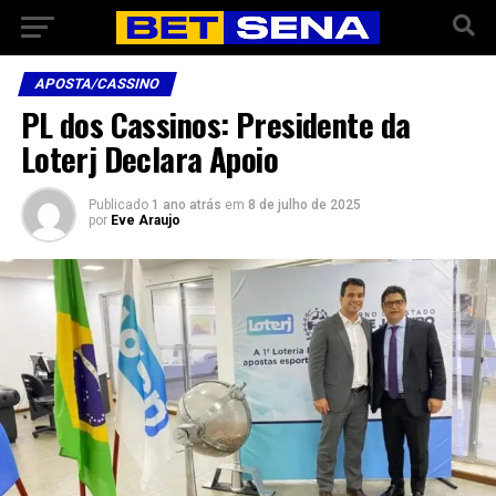
APOSTA/CASSINO
PL dos Cassinos: Presidente da
Loterj Declara Apoio
Publicado
1 ano atrás
em
8 de julho de 2025
por
Eve Araujo