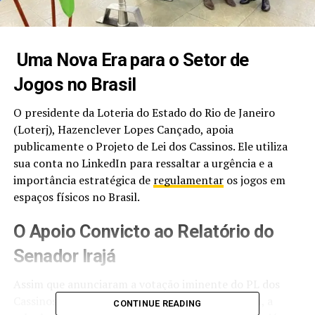
Uma Nova Era para o Setor de
Jogos no Brasil
O presidente da Loteria do Estado do Rio de Janeiro
(Loterj), Hazenclever Lopes Cançado, apoia
publicamente o Projeto de Lei dos Cassinos. Ele utiliza
sua conta no LinkedIn para ressaltar a urgência e a
importância estratégica de
regulamentar
os jogos em
espaços físicos no Brasil.
O Apoio Convicto ao Relatório do
Senador Irajá
Assim que anunciaram a votação iminente do PL dos
Cassinos, Hazenclever destaca, em sua postagem, a
CONTINUE READING