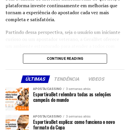
plataforma investe continuamente em melhorias que
Além disso, alguns critérios organizam a classificação.
tornam a experiência do apostador cada vez mais
Veja, então, a ordem oficial de desempate:
completa e satisfatória.
Saldo de gols na fase de grupos.
Partindo dessa perspectiva, seja o usuário um iniciante
Total de gols marcados.
curioso ou um apostador veterano, a GeralBet oferece
um ambiente estruturado para atender a todos com
Confronto direto entre os empatados.
igual qualidade. Justamente por isso, vale a pena
Ranking de fair play.
CONTINUE READING
explorar em detalhes o que essa plataforma tem de
diferente e por que ela se tornou referência no setor.
Sorteio, apenas como último recurso.
Acompanhe cada rodada
Entendendo a Geral Bet e o que a
ÚLTIMAS
TENDÊNCIA
VIDEOS
APOSTA/CASSINO
3 semanas atrás
torna especial
Por fim, a nova fórmula promete emoção do início ao
EsportivaBet relembra todas as seleções
campeãs do mundo
fim. Da mesma forma, você entende cada fase antes
Logo de início, é preciso reconhecer que a Geral Bet vai
mesmo de a bola rolar. Sobretudo, a
EsportivaBet
além do conceito tradicional de casa de apostas. Na
acompanha cada rodada bem de perto. Portanto, fique
APOSTA/CASSINO
3 semanas atrás
verdade, a plataforma foi construída para oferecer uma
por dentro e não perca nenhum lance.
EsportivaBet explica: como funciona o novo
jornada completa ao usuário, desde o momento do
formato da Copa