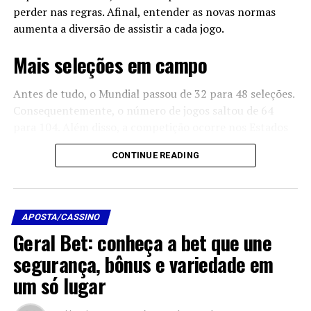
2014. Em seguida, a França conquistou o título em 2018.
perder nas regras. Afinal, entender as novas normas
Por fim, a Argentina voltou ao topo, no Catar, em 2022.
aumenta a diversão de assistir a cada jogo.
Dessa forma, o mapa dos vencedores continua
evoluindo.
Mais seleções em campo
O Brasil no topo
Antes de tudo, o Mundial passou de 32 para 48 seleções.
Consequentemente, o número de jogos saltou de 64
Depois disso, o Brasil se firmou como maior vencedor da
para 104. Além disso, a competição ocorre nos Estados
competição. Inclusive, a seleção conquistou cinco taças
Unidos, no México e no Canadá. Dessa forma, o evento
ao longo das décadas. Ademais, nomes como Pelé,
CONTINUE READING
acontece entre 11 de junho e 19 de julho de 2026.
Garrincha e Ronaldo eternizaram essas campanhas.
Inclusive, dezesseis estádios recebem as partidas ao
Além disso, o país disputou todas as edições já
longo de 39 dias intensos. Portanto, a Copa se tornou a
realizadas. Por isso, o torcedor brasileiro celebra uma
maior da história.
história de puro sucesso.
APOSTA/CASSINO
Geral Bet: conheça a bet que une
Como funciona a fase de grupos
Reviva cada conquista
segurança, bônus e variedade em
Nesse sentido, a FIFA dividiu as seleções em doze grupos
um só lugar
Atualmente, revisitar esses títulos aproxima gerações de
de quatro times, de A a L. Em seguida, cada equipe
apaixonados por futebol. Sobretudo, a EsportivaBet
disputa três partidas dentro do seu grupo. Depois disso,