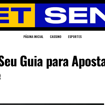
PÁGINA INICIAL
CASSINO
ESPORTES
 Seu Guia para Apost
e