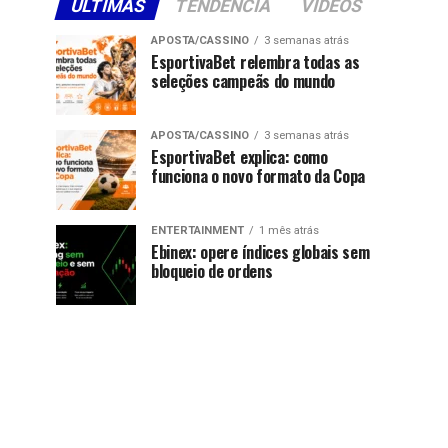
ÚLTIMAS
TENDÊNCIA
VIDEOS
APOSTA/CASSINO
3 semanas atrás
EsportivaBet relembra todas as
seleções campeãs do mundo
APOSTA/CASSINO
3 semanas atrás
EsportivaBet explica: como
funciona o novo formato da Copa
ENTERTAINMENT
1 mês atrás
Ebinex: opere índices globais sem
bloqueio de ordens