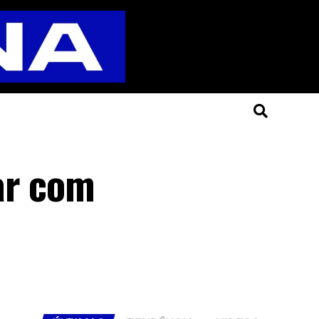
ar com