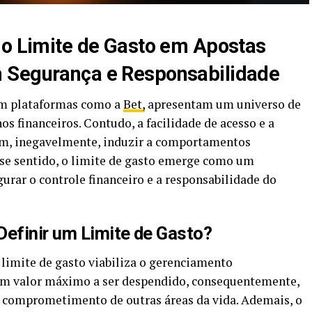
do Limite de Gasto em Apostas
 Segurança e Responsabilidade
em plataformas como a
Bet,
apresentam um universo de
s financeiros. Contudo, a facilidade de acesso e a
em, inegavelmente, induzir a comportamentos
se sentido, o limite de gasto emerge como um
urar o controle financeiro e a responsabilidade do
Definir um Limite de Gasto?
 limite de gasto viabiliza o gerenciamento
 um valor máximo a ser despendido, consequentemente,
 o comprometimento de outras áreas da vida. Ademais, o