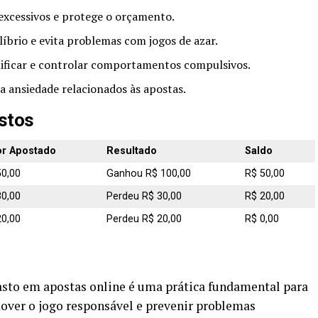
 excessivos e protege o orçamento.
íbrio e evita problemas com jogos de azar.
ntificar e controlar comportamentos compulsivos.
 a ansiedade relacionados às apostas.
astos
or Apostado
Resultado
Saldo
50,00
Ganhou R$ 100,00
R$ 50,00
30,00
Perdeu R$ 30,00
R$ 20,00
20,00
Perdeu R$ 20,00
R$ 0,00
asto em apostas online é uma prática fundamental para
mover o jogo responsável e prevenir problemas