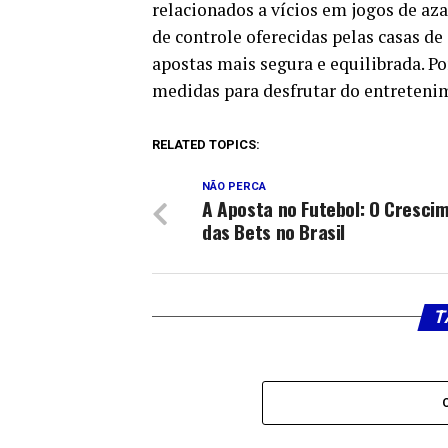
relacionados a vícios em jogos de aza
de controle oferecidas pelas casas d
apostas mais segura e equilibrada. Po
medidas para desfrutar do entretenim
RELATED TOPICS:
NÃO PERCA
A Aposta no Futebol: O Cresci
das Bets no Brasil
T