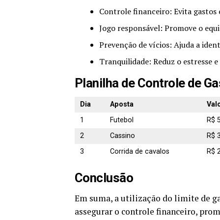
Controle financeiro: Evita gastos
Jogo responsável: Promove o equil
Prevenção de vícios: Ajuda a ide
Tranquilidade: Reduz o estresse e
Planilha de Controle de G
Dia
Aposta
Val
1
Futebol
R$ 
2
Cassino
R$ 
3
Corrida de cavalos
R$ 
Conclusão
Em suma, a utilização do limite de g
assegurar o controle financeiro, pro