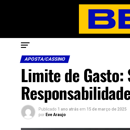
APOSTA/CASSINO
Limite de Gasto:
Responsabilidad
Publicado
1 ano atrás
em
15 de março de 2025
por
Eve Araujo