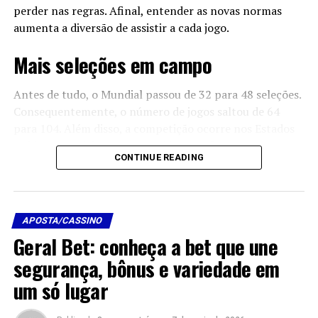
perder nas regras. Afinal, entender as novas normas
Por fim, a Argentina voltou ao topo, no Catar, em 2022.
aumenta a diversão de assistir a cada jogo.
Dessa forma, o mapa dos vencedores continua
Definir um valor máximo para uso no mês, como
evoluindo.
faria com qualquer lazer
Mais seleções em campo
Nunca apostar com dinheiro destinado a contas
O Brasil no topo
ou necessidades básicas
Antes de tudo, o Mundial passou de 32 para 48 seleções.
Consequentemente, o número de jogos saltou de 64
Fazer pausas regulares e não encarar as apostas
Depois disso, o Brasil se firmou como maior vencedor da
para 104. Além disso, a competição ocorre nos Estados
como obrigação
competição. Inclusive, a seleção conquistou cinco taças
Unidos, no México e no Canadá. Dessa forma, o evento
ao longo das décadas. Ademais, nomes como Pelé,
Buscar ajuda se perceber que o hábito está saindo
CONTINUE READING
acontece entre 11 de junho e 19 de julho de 2026.
Garrincha e Ronaldo eternizaram essas campanhas.
do controle
Inclusive, dezesseis estádios recebem as partidas ao
Além disso, o país disputou todas as edições já
longo de 39 dias intensos. Portanto, a Copa se tornou a
Porém, a responsabilidade não é só do apostador.
realizadas. Por isso, o torcedor brasileiro celebra uma
maior da história.
Plataformas regulamentadas como a Bet Aki também
história de puro sucesso.
APOSTA/CASSINO
têm ferramentas de autoexclusão e limites
Geral Bet: conheça a bet que une
Como funciona a fase de grupos
Reviva cada conquista
configuráveis, justamente para apoiar quem precisa de
segurança, bônus e variedade em
suporte.
Nesse sentido, a FIFA dividiu as seleções em doze grupos
um só lugar
Atualmente, revisitar esses títulos aproxima gerações de
de quatro times, de A a L. Em seguida, cada equipe
Quer explorar o universo das apostas esportivas de
apaixonados por futebol. Sobretudo, a EsportivaBet
disputa três partidas dentro do seu grupo. Depois disso,