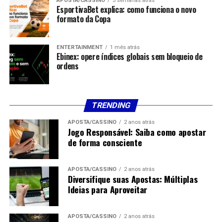
APOSTA/CASSINO
3 semanas atrás
verdade, a plataforma foi construída para oferecer uma
por dentro e não perca nenhum lance.
EsportivaBet explica: como funciona o novo
jornada completa ao usuário, desde o momento do
formato da Copa
cadastro até a retirada dos seus ganhos. Em decorrência
GOSTOU DO CONTEÚDO? COMPARTILHE
dessa visão, cada etapa do processo foi cuidadosamente
ENTERTAINMENT
1 mês atrás
pensada para ser simples, rápida e transparente.
Ebinex: opere índices globais sem bloqueio de
ordens
Acrescenta-se a isso o fato de que a GeralBet opera sob
regulamentação vigente, o que assegura que todas as
transações aconteçam dentro de um ambiente
TRENDING
legalmente respaldado. Por essa ótica, o apostador tem
plena garantia de que seus recursos estão protegidos.
APOSTA/CASSINO
2 anos atrás
Jogo Responsável: Saiba como apostar
Além do que já foi dito, a plataforma emprega sistemas
de forma consciente
de criptografia de última geração para salvaguardar os
dados pessoais e financeiros de cada usuário registrado.
APOSTA/CASSINO
2 anos atrás
Diversifique suas Apostas: Múltiplas
Motivos concretos para apostar na
Ideias para Aproveitar
GeralBet
APOSTA/CASSINO
2 anos atrás