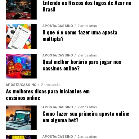
Logo de saída, chama atenção a amplitude do catálogo
Entenda os Riscos dos Jogos de Azar no
Brasil
de mercados esportivos disponíveis na
Geral Bet
.
Ao
contrário do que acontece em plataformas mais
restritas, a GeralBet oferece cobertura ampla que vai do
APOSTA/CASSINO
2 anos atrás
O que é e como fazer uma aposta
futebol nacional ao internacional, passando por
múltipla?
basquete, tênis, vôlei, MMA e e-sports. Em razão disso, o
apostador nunca se vê limitado a apenas um tipo de
modalidade e pode diversificar suas apostas conforme
APOSTA/CASSINO
2 anos atrás
Qual melhor horário para jogar nos
seu conhecimento e preferência.
cassinos online?
Paralelamente a isso, as odds da Geral Bet se situam
entre as mais atrativas disponíveis para o público
APOSTA/CASSINO
2 anos atrás
brasileiro. Sendo dessa forma, cada aposta carrega um
As melhores dicas para iniciantes em
cassinos online
potencial de retorno mais elevado, o que representa
uma vantagem concreta para quem aposta
APOSTA/CASSINO
2 anos atrás
regularmente. Cabe mencionar ainda que essa
Como fazer sua primeira aposta online
em alguma bet?
competitividade não vem acompanhada de qualquer
redução na qualidade do serviço prestado.
APOSTA/CASSINO
2 anos atrás