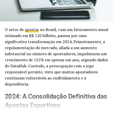
O setor de
apostas
no Brasil, com um faturamento anual
estimado em R$ 120 bilhões, passou por uma
significativa transformação em 2024. Primeiramente, a
regulamentação do mercado, aliada a um aumento
substancial no número de apostadores, impulsionou um
crescimento de 135% em apenas um ano, segundo dados
do DataHub. Contudo, a preocupação com o jogo
responsável persiste, visto que muitos apostadores
continuam vulneráveis ao endividamento e à
dependência.
2024: A Consolidação Definitiva das
Apostas Esportivas