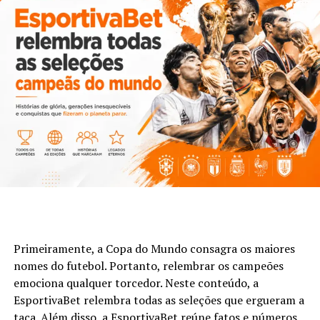
em 2024. Por outro lado, 45% relataram perdas
financeiras, sublinhando a importância do jogo
responsável.
Regulamentação: Um Novo Marco
Regulatório para o Mercado
A regulamentação das apostas esportivas, em vigor
desde 1º de janeiro de 2025, estabeleceu regras claras
para a operação no país. Nesse sentido, o Ministério da
Fazenda divulga uma lista atualizada de empresas
autorizadas. Para obter a licença, as empresas devem
pagar uma taxa de R$ 30 milhões e adotar medidas de
jogo responsável. Ademais, uma taxa de fiscalização foi
Primeiramente, a Copa do Mundo consagra os maiores
introduzida em fevereiro de 2025. Em contrapartida, a
nomes do futebol. Portanto, relembrar os campeões
presença de sites ilegais ainda exige atenção dos
emociona qualquer torcedor. Neste conteúdo, a
usuários, com plataformas como o Aposta Hub
EsportivaBet relembra todas as seleções que ergueram a
oferecendo suporte para verificar a credibilidade das
taça. Além disso, a
EsportivaBet
reúne fatos e números