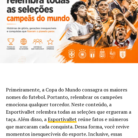
Além disso, ele explicou que o objetivo da restrição de
horário é:
“Dificultar que a
propaganda chegue a
crianças e adolescentes.”
Portanto, a medida visa proteger o público mais
vulnerável.
Primeiramente, a Copa do Mundo consagra os maiores
nomes do futebol. Portanto, relembrar os campeões
Principais Medidas do Projeto
emociona qualquer torcedor. Neste conteúdo, a
EsportivaBet relembra todas as seleções que ergueram a
O parecer do senador deve ser apresentado em
taça. Além disso, a
EsportivaBet
reúne fatos e números
maio. Dessa forma, o texto também exige que:
que marcaram cada conquista. Dessa forma, você revive
momentos inesquecíveis do esporte. Inclusive, essas
Identificação clara das empresas: Primeiramente,