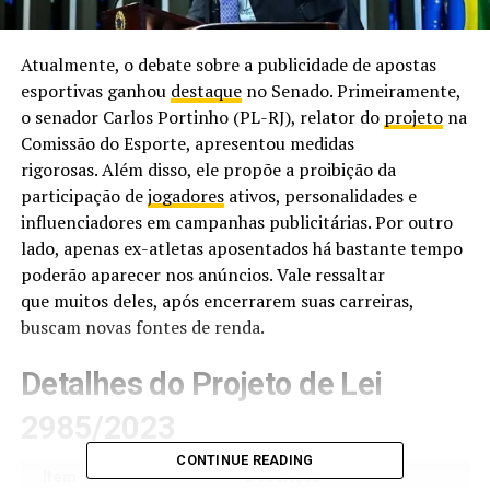
Atualmente, o debate sobre a publicidade de apostas
esportivas ganhou
destaque
no Senado. Primeiramente,
o senador Carlos Portinho (PL-RJ), relator do
projeto
na
Comissão do Esporte, apresentou medidas
rigorosas. Além disso, ele propõe a proibição da
participação de
jogadores
ativos, personalidades e
influenciadores em campanhas publicitárias. Por outro
lado, apenas ex-atletas aposentados há bastante tempo
poderão aparecer nos anúncios. Vale ressaltar
que muitos deles, após encerrarem suas carreiras,
buscam novas fontes de renda.
Detalhes do Projeto de Lei
2985/2023
CONTINUE READING
Item
Descrição