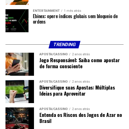
cadastro até a retirada dos seus ganhos. Em decorrência
GOSTOU DO CONTEÚDO? COMPARTILHE
dessa visão, cada etapa do processo foi cuidadosamente
ENTERTAINMENT
1 mês atrás
pensada para ser simples, rápida e transparente.
Ebinex: opere índices globais sem bloqueio de
ordens
Acrescenta-se a isso o fato de que a GeralBet opera sob
regulamentação vigente, o que assegura que todas as
transações aconteçam dentro de um ambiente
TRENDING
legalmente respaldado. Por essa ótica, o apostador tem
plena garantia de que seus recursos estão protegidos.
APOSTA/CASSINO
2 anos atrás
Jogo Responsável: Saiba como apostar
Além do que já foi dito, a plataforma emprega sistemas
de forma consciente
de criptografia de última geração para salvaguardar os
dados pessoais e financeiros de cada usuário registrado.
APOSTA/CASSINO
2 anos atrás
Diversifique suas Apostas: Múltiplas
Motivos concretos para apostar na
Ideias para Aproveitar
GeralBet
APOSTA/CASSINO
2 anos atrás
Logo de saída, chama atenção a amplitude do catálogo
Entenda os Riscos dos Jogos de Azar no
Brasil
de mercados esportivos disponíveis na
Geral Bet
.
Ao
contrário do que acontece em plataformas mais