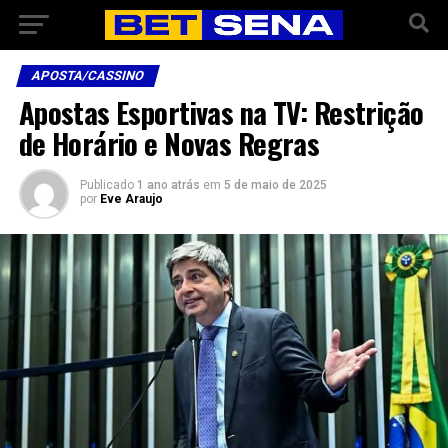
APOSTA/CASSINO
Apostas Esportivas na TV: Restrição
de Horário e Novas Regras
Publicado
1 ano atrás
em
5 de maio de 2025
por
Eve Araujo