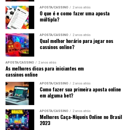
restritas, a GeralBet oferece cobertura ampla que vai do
APOSTA/CASSINO
2 anos atrás
O que é e como fazer uma aposta
futebol nacional ao internacional, passando por
múltipla?
basquete, tênis, vôlei, MMA e e-sports. Em razão disso, o
apostador nunca se vê limitado a apenas um tipo de
modalidade e pode diversificar suas apostas conforme
APOSTA/CASSINO
2 anos atrás
Qual melhor horário para jogar nos
seu conhecimento e preferência.
cassinos online?
Paralelamente a isso, as odds da Geral Bet se situam
entre as mais atrativas disponíveis para o público
APOSTA/CASSINO
2 anos atrás
brasileiro. Sendo dessa forma, cada aposta carrega um
As melhores dicas para iniciantes em
cassinos online
potencial de retorno mais elevado, o que representa
uma vantagem concreta para quem aposta
APOSTA/CASSINO
2 anos atrás
regularmente. Cabe mencionar ainda que essa
Como fazer sua primeira aposta online
em alguma bet?
competitividade não vem acompanhada de qualquer
redução na qualidade do serviço prestado.
APOSTA/CASSINO
2 anos atrás
Além de tudo isso, o canal de suporte da GeralBet
Melhores Caça-Níqueis Online no Brasil
merece destaque especial. A equipe de atendimento
2023
opera todos os dias da semana e responde com agilidade