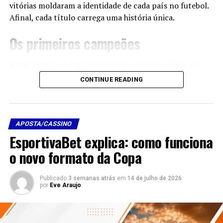
vitórias moldaram a identidade de cada país no futebol.
todas as propagandas devem exibir uma tarja
Afinal, cada título carrega uma história única.
com o número de licença, de forma legível.
Os primeiros campeões
Aviso obrigatório: Assim como em outras áreas de
risco, as
propagandas
devem conter alertas sobre
Antes de tudo, o Uruguai venceu a primeira Copa, em
os perigos das apostas.
1930. Consequentemente, o país abriu a lista dos
CONTINUE READING
vencedores mundiais. Além disso, os uruguaios
repetiram o feito em 1950, no célebre Maracanaço. Em
Restrição de horário: Além disso, anúncios só
seguida, a Itália conquistou dois títulos seguidos, em
poderão ser veiculados na TV entre 21h e 6h.
1934 e 1938. Dessa maneira, o futebol europeu ganhou
APOSTA/CASSINO
destaque logo nas
primeiras
décadas.
EsportivaBet explica: como funciona
Exceção para eventos esportivos: Por fim, canais
que transmitem jogos podem exibir anúncios 5
o novo formato da Copa
Todas as seleções campeãs
minutos antes e depois das
partidas.
Publicado
3 semanas atrás
em
14 de julho de 2026
Nesse sentido, apenas oito seleções venceram o torneio
por
Eve Araujo
O que Não Está no Projeto?
até hoje. Veja, então, a lista completa de campeãs:
Apesar das restrições, a
proposta
não traz limitações
Brasil, com cinco títulos (1958, 1962, 1970, 1994,