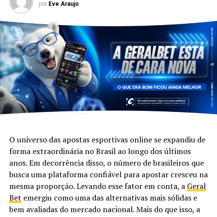
avançam os dois primeiros de cada chave. Além deles,
por
Eve Araujo
isso, a
EsportivaBet
convida você a explorar essas
contudo, os oito melhores terceiros colocados também
histórias. Da mesma forma, cada nova edição promete
seguem adiante. Antes, apenas os dois melhores de cada
revelar futuros campeões. Enfim, a paixão pelo futebol
grupo passavam de fase. Assim, o mata-mata passa a
mantém essas memórias sempre vivas.
reunir 32 seleções.
GOSTOU DO CONTEÚDO? COMPARTILHE
A grande novidade do mata-mata
Neste ponto, a EsportivaBet explica a principal
mudança do torneio. Anteriormente, o mata-mata
começava nas oitavas de final. Agora, porém, ele estreia
numa fase inédita de 32-avos. Consequentemente, o
O universo das apostas esportivas online se expandiu de
campeão precisa vencer oito partidas, e não mais sete.
forma extraordinária no Brasil ao longo dos últimos
Ademais, cada seleção enfrenta uma jornada mais
anos. Em decorrência disso, o número de brasileiros que
desgastante até a decisão. Dessa maneira, o caminho até
busca uma plataforma confiável para apostar cresceu na
o título ficou ainda mais longo.
mesma proporção. Levando esse fator em conta, a
Geral
Bet
emergiu como uma das alternativas mais sólidas e
Critérios que definem tudo
bem avaliadas do mercado nacional. Mais do que isso, a