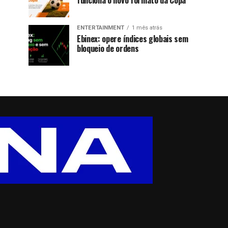
ENTERTAINMENT
1 mês atrás
Ebinex: opere índices globais sem
bloqueio de ordens