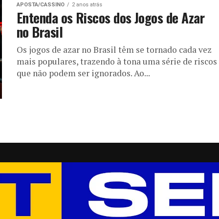
APOSTA/CASSINO
2 anos atrás
Entenda os Riscos dos Jogos de Azar
no Brasil
Os jogos de azar no Brasil têm se tornado cada vez
mais populares, trazendo à tona uma série de riscos
que não podem ser ignorados. Ao...