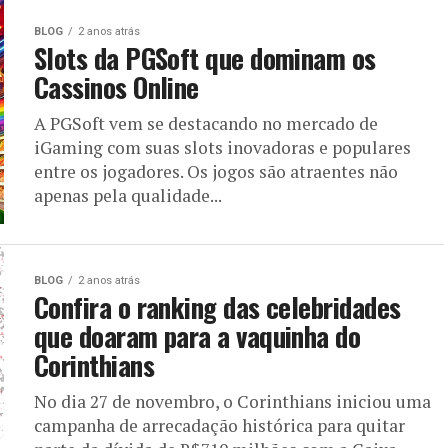
BLOG
2 anos atrás
Slots da PGSoft que dominam os
Cassinos Online
A PGSoft vem se destacando no mercado de
iGaming com suas slots inovadoras e populares
entre os jogadores. Os jogos são atraentes não
apenas pela qualidade...
BLOG
2 anos atrás
Confira o ranking das celebridades
que doaram para a vaquinha do
Corinthians
No dia 27 de novembro, o Corinthians iniciou uma
campanha de arrecadação histórica para quitar