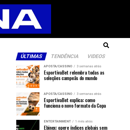
ÚLTIMAS
TENDÊNCIA
VIDEOS
APOSTA/CASSINO
3 semanas atrás
EsportivaBet relembra todas as
seleções campeãs do mundo
APOSTA/CASSINO
3 semanas atrás
EsportivaBet explica: como
funciona o novo formato da Copa
ENTERTAINMENT
1 mês atrás
Ebinex: opere índices globais sem