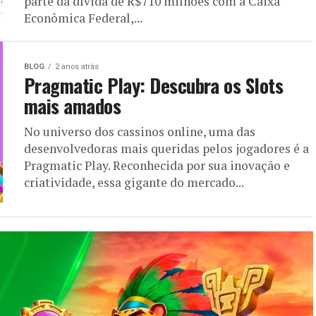
parte da dívida de R$710 milhões com a Caixa
Econômica Federal,...
BLOG
2 anos atrás
Pragmatic Play: Descubra os Slots
mais amados
No universo dos cassinos online, uma das
desenvolvedoras mais queridas pelos jogadores é a
Pragmatic Play. Reconhecida por sua inovação e
criatividade, essa gigante do mercado...