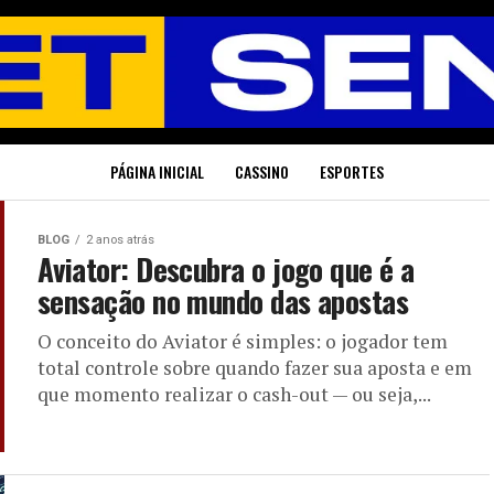
PÁGINA INICIAL
CASSINO
ESPORTES
BLOG
2 anos atrás
Aviator: Descubra o jogo que é a
sensação no mundo das apostas
O conceito do Aviator é simples: o jogador tem
total controle sobre quando fazer sua aposta e em
que momento realizar o cash-out — ou seja,...